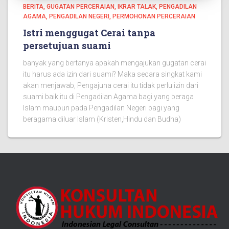
BERITA
GUGATAN PERCERAIAN
IKRAR TALAK
PENGADILAN
AGAMA
PENGADILAN NEGERI
PERMOHONAN PERCERAIAN
Istri menggugat Cerai tanpa
persetujuan suami
banyak yang bertanya apakah mengajukan gugatan cerai
itu harus ada izin dari suami? Maka secara singkat kami
akan menjawab, Pengajuna cerai itu tidak perlu izin dari
suami baik itu di Pengadilan Agama bagi yang beraga
Islam maupun pada Pengadilan Negeri bagi yang
beragama diluar Islam (Kristen,Hindu dan Budha)