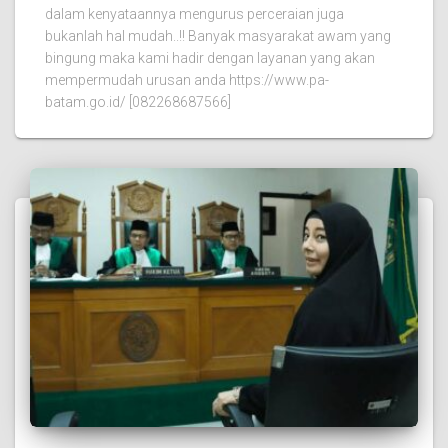
dalam kenyataannya mengurus perceraian juga
bukanlah hal mudah..!! Banyak masyarakat awam yang
bingung maka kami hadir dengan layanan yang akan
mempermudah urusan anda https://www.pa-
batam.go.id/ [082268687566]