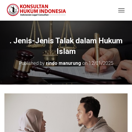
T
O
G
G
L
. Jenis-Jenis Talak dalam Hukum
E
N
Islam
A
V
Published by
rindo manurung
on
12/01/2025
I
G
A
T
I
O
N