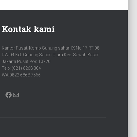
Kontak kami
Kantor Pusat. Komp Gunung sahari IX No 17 RT 08
RW 04 Kel. Gunung Sahari Utara Kec. Sawah Besar
Jakarta Pusat Pos 10720
Telp: (021) 6268 304
WA 0822 6868 7566
FACEBOOK
MAIL