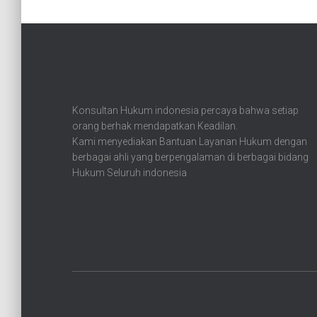
Konsultan Hukum indonesia percaya bahwa setiap
orang berhak mendapatkan Keadilan.
Kami menyediakan Bantuan Layanan Hukum dengan
berbagai ahli yang berpengalaman di berbagai bidang
Hukum Seluruh indonesia