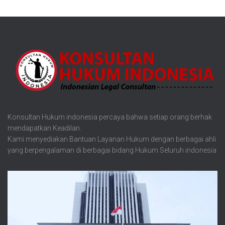
Konsultan Hukum indonesia percaya bahwa setiap orang berhak
mendapatkan Keadilan.
Kami menyediakan Bantuan Layanan Hukum dengan berbagai ahli
yang berpengalaman di berbagai bidang Hukum Seluruh indonesia