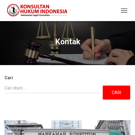
T
O
G
G
L
Kontak
E
N
A
V
I
G
Cari
A
T
I
CARI
O
N