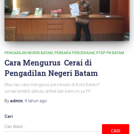
PENGADILAN NEGERI BATAM
PERKARA PERCERAIAN
PTSP PN BATAM
Cara Mengurus Cerai di
Pengadilan Negeri Batam
Mau tau cara mengurus perceraian di Kota Batam?
simak terlebih dahulu artikel dari kami ini ya.!!!!!
By
admin
,
4 tahun
ago
Cari
CARI