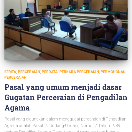
BERITA
PERCERAIAN
PERDATA
PERKARA PERCERAIAN
PERMOHONAN
PERCERAIAN
Pasal yang umum menjadi dasar
Gugatan Perceraian di Pengadilan
Agama
Pasal yang digunakan dalam menggugat perceraian di Pengadilan
Agama adalah Pasal 19 Undang-Undang Nomor 7 Tahun 1989
tentang Peradilan Agama. Pasal tersebut menyebutkan bahwa: