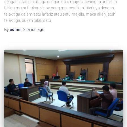
dengan lafadz talak tiga dengan satu majelis, sehingga untuk itu
beliau memutuskan siapa yang menceraikan isterinya dengan
talak tiga dalam satu lafadz atau satu majelis, maka akan jatuh
talak tiga, bukan talak satu
By
admin
,
3 tahun
ago