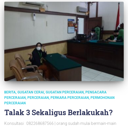
BERITA
GUGATAN CERAI
GUGATAN PERCERAIAN
PENGACARA
PERCERAIAN
PERCERAIAN
PERKARA PERCERAIAN
PERMOHONAN
PERCERAIAN
Talak 3 Sekaligus Berlakukah?
Konsultasi : 082268687566 | orang sudah mulai bermain-main