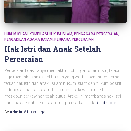
HUKUM ISLAM
KOMPILASI HUKUM ISLAM
PENGACARA PERCERAIAN
PENGADILAN AGAMA BATAM
PERKARA PERCERAIAN
Hak Istri dan Anak Setelah
Perceraian
Perceraian tidak hanya mengakhiri hubungan suami istri, tetapi
juga menimbulkan akibat hukum yang wajib dipenuhi, terutama
terkait hak istri dan anak. Dalam hukum Islam dan hukum positif
Indonesia, mantan suami tetap memiliki kewajiban tertentu
meskipun perkawinan telah putus. Artikel ini membahas hak istri
dan anak setelah perceraian, meliputi nafkah, hak
Read more…
By
admin
,
8 bulan
ago