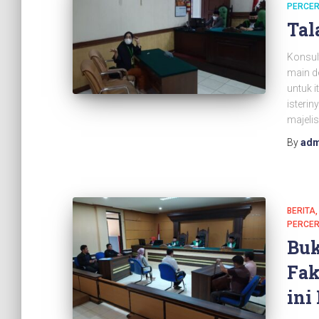
PERCER
Tal
Konsul
main de
untuk 
isterin
majelis
By
adm
BERITA
PERCER
Buk
Fak
ini