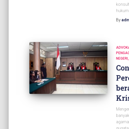
konsul
hukum 
By
adm
ADVOK
PENGAC
NEGERI
Con
Per
ber
Kri
Mengen
banyak 
agama 
gugata