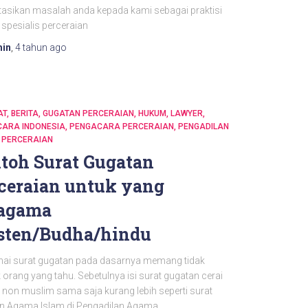
tasikan masalah anda kepada kami sebagai praktisi
spesialis perceraian
in
,
4 tahun
ago
AT
BERITA
GUGATAN PERCERAIAN
HUKUM
LAWYER
ARA INDONESIA
PENGACARA PERCERAIAN
PENGADILAN
PERCERAIAN
toh Surat Gugatan
ceraian untuk yang
agama
sten/Budha/hindu
ai surat gugatan pada dasarnya memang tidak
orang yang tahu. Sebetulnya isi surat gugatan cerai
non muslim sama saja kurang lebih seperti surat
n Agama Islam di Pengadilan Agama.