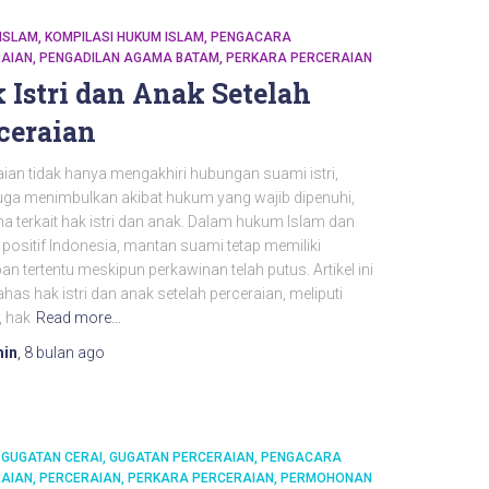
ISLAM
KOMPILASI HUKUM ISLAM
PENGACARA
AIAN
PENGADILAN AGAMA BATAM
PERKARA PERCERAIAN
 Istri dan Anak Setelah
ceraian
ian tidak hanya mengakhiri hubungan suami istri,
 juga menimbulkan akibat hukum yang wajib dipenuhi,
a terkait hak istri dan anak. Dalam hukum Islam dan
positif Indonesia, mantan suami tetap memiliki
an tertentu meskipun perkawinan telah putus. Artikel ini
s hak istri dan anak setelah perceraian, meliputi
, hak
Read more…
in
,
8 bulan
ago
GUGATAN CERAI
GUGATAN PERCERAIAN
PENGACARA
AIAN
PERCERAIAN
PERKARA PERCERAIAN
PERMOHONAN