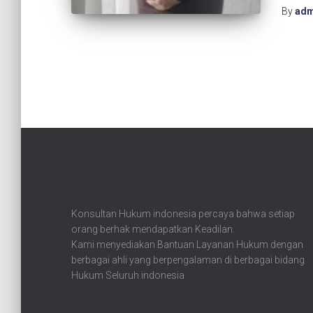
By
adm
Konsultan Hukum indonesia percaya bahwa setiap
orang berhak mendapatkan Keadilan.
Kami menyediakan Bantuan Layanan Hukum dengan
berbagai ahli yang berpengalaman di berbagai bidang
Hukum Seluruh indonesia