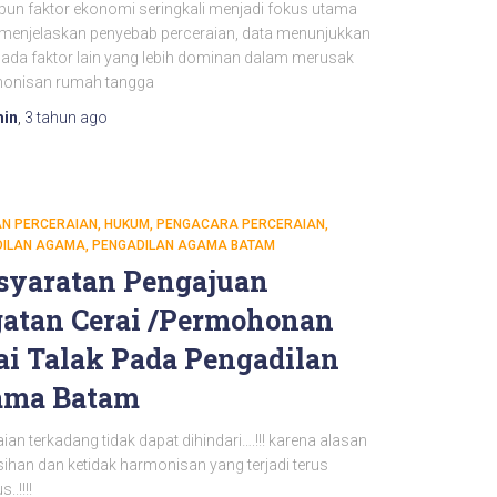
ipun faktor ekonomi seringkali menjadi fokus utama
menjelaskan penyebab perceraian, data menunjukkan
ada faktor lain yang lebih dominan dalam merusak
onisan rumah tangga
in
,
3 tahun
ago
N PERCERAIAN
HUKUM
PENGACARA PERCERAIAN
DILAN AGAMA
PENGADILAN AGAMA BATAM
syaratan Pengajuan
atan Cerai /Permohonan
ai Talak
Pada Pengadilan
ama Batam
ian terkadang tidak dapat dihindari….!!! karena alasan
sihan dan ketidak harmonisan yang terjadi terus
..!!!!