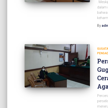
. Mesk
dalam 
bahwa 
keharm
By
adm
GUGATA
PENGA
Per
Gug
Cer
Ag
Percera
perseli
menerus