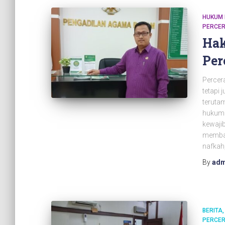
HUKUM 
PERCER
Hak
Per
Percera
tetapi
terutam
hukum 
kewajib
membaha
nafkah
By
adm
BERITA
PERCER