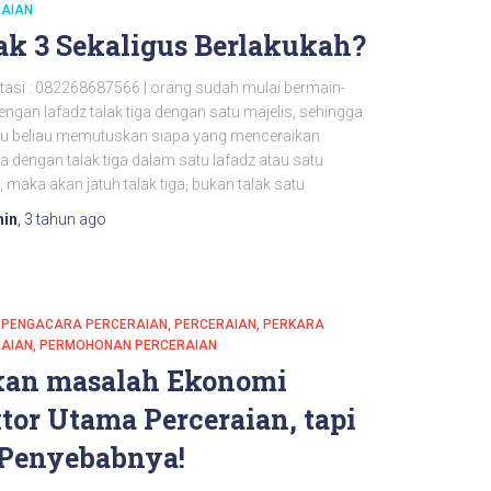
AIAN
ak 3 Sekaligus Berlakukah?
tasi : 082268687566 | orang sudah mulai bermain-
ngan lafadz talak tiga dengan satu majelis, sehingga
itu beliau memutuskan siapa yang menceraikan
ya dengan talak tiga dalam satu lafadz atau satu
, maka akan jatuh talak tiga, bukan talak satu
in
,
3 tahun
ago
PENGACARA PERCERAIAN
PERCERAIAN
PERKARA
AIAN
PERMOHONAN PERCERAIAN
an masalah Ekonomi
tor Utama Perceraian, tapi
 Penyebabnya!