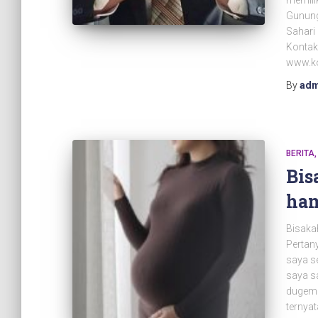
memili
Gunung
Sahari
Kontak
www.ko
By
adm
BERITA
Bis
ham
Bisaka
Pertan
saya s
saya s
dugem 
ternya