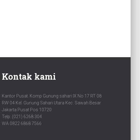
Kontak kami
Kantor Pusat. Komp Gunung sahari IX No 17 RT 08
RW 04 Kel. Gunung Sahari Utara Kec. Sawah Besar
Jakarta Pusat Pos 10720
Telp: (021) 6268 304
WA 0822 6868 7566
FACEBOOK
MAIL