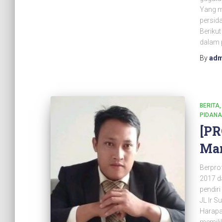
Yang m
persid
Beriku
dalam 
By
adm
BERITA
PIDANA
[PR
Man
Berpro
2017 da
pendir
JL Ir 
Harapa