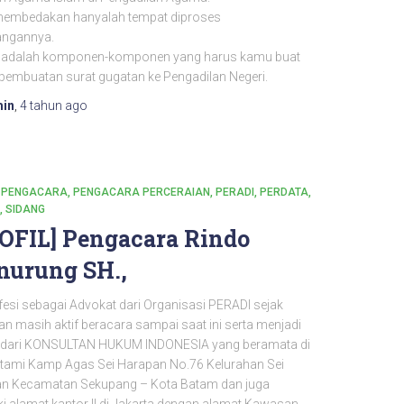
embedakan hanyalah tempat diproses
angannya.
t adalah komponen-komponen yang harus kamu buat
pembuatan surat gugatan ke Pengadilan Negeri.
in
,
4 tahun
ago
PENGACARA
PENGACARA PERCERAIAN
PERADI
PERDATA
SIDANG
OFIL] Pengacara Rindo
urung SH.,
fesi sebagai Advokat dari Organisasi PERADI sejak
n masih aktif beracara sampai saat ini serta menjadi
i dari KONSULTAN HUKUM INDONESIA yang beramata di
Sutami Kamp Agas Sei Harapan No.76 Kelurahan Sei
n Kecamatan Sekupang – Kota Batam dan juga