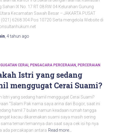
ki alamat kantor II di Jakarta dengan alamat Kawasan
 Sahari IX No. 17 RT 08 RW 04 Kelurahan Gunung
 Utara Kecamatan Sawah Besar – JAKARTA PUSAT
 (021) 6268 304 Pos 10720 Serta mengelola Website di
nsultanhukum.net
in
,
4 tahun
ago
GUGATAN CERAI
PENGACARA PERCERAIAN
PERCERAIAN
akah Istri yang sedang
il menggugat Cerai Suami?
h Istri yang sedang hamil menggugat Cerai Suami?
yaan “Salam Pak nama saya arina dari Bogor, saat ini
edang hamil 7 bulan namun keadaan rumah tangga
angat kacau dikarenakan suami saya masih sering
sama teman temannya dan saat saya cek isi hp nya
ta ada percakapan antara
Read more…