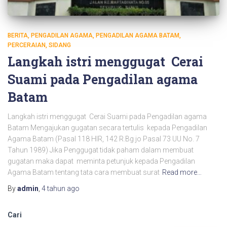
BERITA
PENGADILAN AGAMA
PENGADILAN AGAMA BATAM
PERCERAIAN
SIDANG
Langkah istri menggugat Cerai
Suami pada Pengadilan agama
Batam
Langkah istri menggugat Cerai Suami pada Pengadilan agama
Batam Mengajukan gugatan secara tertulis kepada Pengadilan
Agama Batam (Pasal 118 HIR, 142 R.Bg jo Pasal 73 UU No. 7
Tahun 1989) Jika Penggugat tidak paham dalam membuat
gugatan maka dapat meminta petunjuk kepada Pengadilan
Agama Batam tentang tata cara membuat surat
Read more…
By
admin
,
4 tahun
ago
Cari