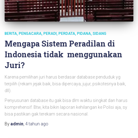
BERITA
PENGACARA
PERADI
PERDATA
PIDANA
SIDANG
Mengapa Sistem Peradilan di
Indonesia tidak menggunakan
Juri?
Karena pemilihan juri harus berdasar database penduduk yg
terpilih (rekam jejak baik, bisa dipercaya, jujur, psikotesnya baik,
dll).
Penyusunan database itu gak bisa dlm waktu singkat dan harus
komprehensif. Btw, kita bikin laporan kehilangan ke Polisi aja, sy
bisa pastikan gak terekam secara nasional.
By
admin
,
4 tahun
ago