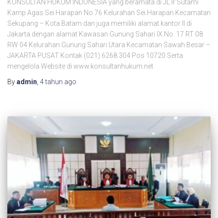
KONSULTAN HUKUM INDONESIA yang beramata di JL Ir Sutami
Kamp Agas Sei Harapan No.76 Kelurahan Sei Harapan Kecamatan
Sekupang – Kota Batam dan juga memiliki alamat kantor II di
Jakarta dengan alamat Kawasan Gunung Sahari IX No. 17 RT 08
RW 04 Kelurahan Gunung Sahari Utara Kecamatan Sawah Besar –
JAKARTA PUSAT Kontak (021) 6268 304 Pos 10720 Serta
mengelola Website di www.konsultanhukum.net
By
admin
,
4 tahun
ago