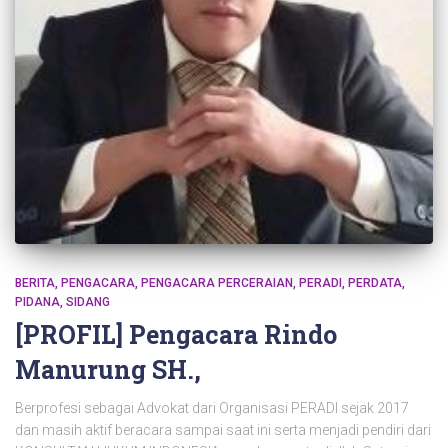
BERITA
PENGACARA
PENGACARA PERCERAIAN
PERADI
PERDATA
PIDANA
SIDANG
[PROFIL] Pengacara Rindo
Manurung SH.,
Berprofesi sebagai Advokat dari Organisasi PERADI sejak 2017
dan masih aktif beracara sampai saat ini serta menjadi pendiri dari