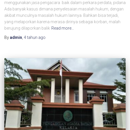
menggunakan jasa pengacara baik dalam perkara perdata, pidana
Ada banyak kasus dimana penyelesaian masalah hukum, dengan
akibat munculnya masalah hukum lainnya. Bahkan bisa terjadi,
yang melaporkan karena merasa dirinya sebagai korban, malah
berujung dilaporkan balik
Read more…
By
admin
,
4 tahun
ago