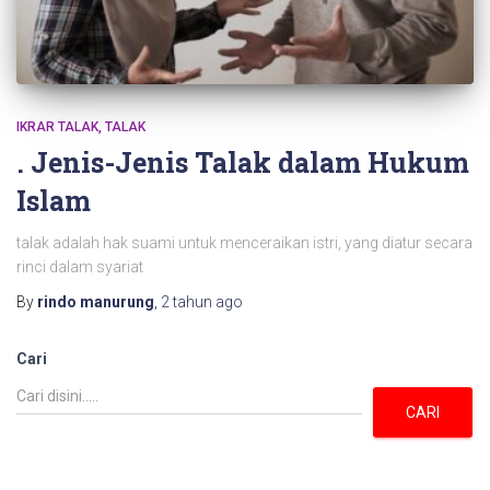
IKRAR TALAK
TALAK
. Jenis-Jenis Talak dalam Hukum
Islam
talak adalah hak suami untuk menceraikan istri, yang diatur secara
rinci dalam syariat
By
rindo manurung
,
2 tahun
ago
Cari
CARI