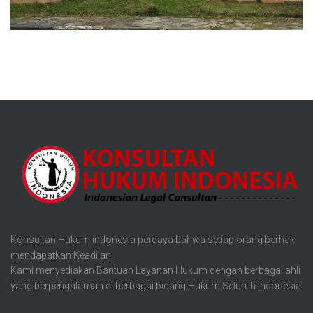
Konsultan Hukum indonesia percaya bahwa setiap orang berhak
mendapatkan Keadilan.
Kami menyediakan Bantuan Layanan Hukum dengan berbagai ahli
yang berpengalaman di berbagai bidang Hukum Seluruh indonesia