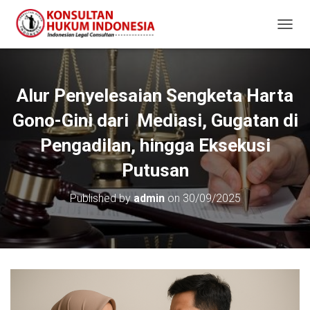
T
O
G
G
L
Alur Penyelesaian Sengketa Harta
E
N
Gono-Gini dari Mediasi, Gugatan di
A
V
Pengadilan, hingga Eksekusi
I
Putusan
G
A
T
Published by
admin
on
30/09/2025
I
O
N