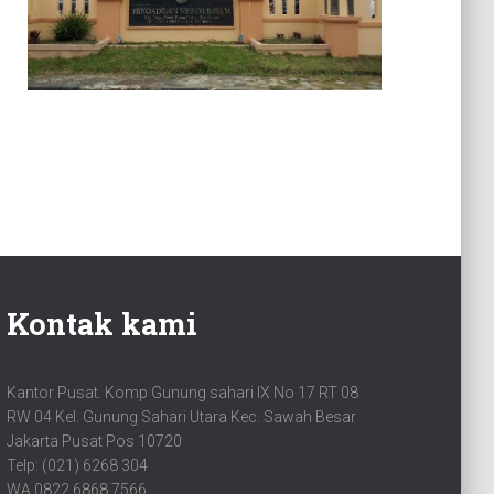
Kontak kami
Kantor Pusat. Komp Gunung sahari IX No 17 RT 08
RW 04 Kel. Gunung Sahari Utara Kec. Sawah Besar
Jakarta Pusat Pos 10720
Telp: (021) 6268 304
WA 0822 6868 7566