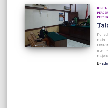
BERITA
PERCER
PERCER
Tal
Konsul
main de
untuk 
isterin
majelis
By
adm