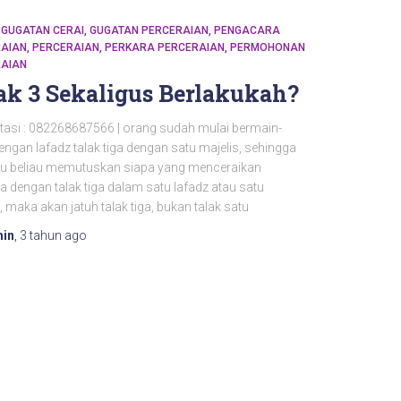
GUGATAN CERAI
GUGATAN PERCERAIAN
PENGACARA
AIAN
PERCERAIAN
PERKARA PERCERAIAN
PERMOHONAN
AIAN
ak 3 Sekaligus Berlakukah?
tasi : 082268687566 | orang sudah mulai bermain-
ngan lafadz talak tiga dengan satu majelis, sehingga
itu beliau memutuskan siapa yang menceraikan
ya dengan talak tiga dalam satu lafadz atau satu
, maka akan jatuh talak tiga, bukan talak satu
in
,
3 tahun
ago