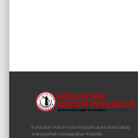
Konsultan Hukum indonesia percaya bahwa setiap
orang berhak mendapatkan Keadilan.