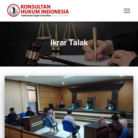
TOGG
NAVIG
Ikrar Talak