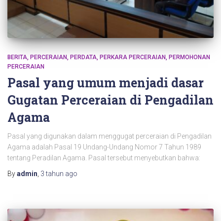
BERITA
PERCERAIAN
PERDATA
PERKARA PERCERAIAN
PERMOHONAN
PERCERAIAN
Pasal yang umum menjadi dasar
Gugatan Perceraian di Pengadilan
Agama
Pasal yang digunakan dalam menggugat perceraian di Pengadilan
Agama adalah Pasal 19 Undang-Undang Nomor 7 Tahun 1989
tentang Peradilan Agama. Pasal tersebut menyebutkan bahwa:
By
admin
,
3 tahun
ago