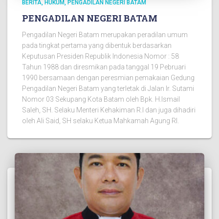
BERITA
HUKUM
PENGADILAN NEGERI BATAM
PENGADILAN NEGERI BATAM
Pengadilan Negeri Batam merupakan peradilan umum
pada tingkat pertama yang dibentuk berdasarkan
Keputusan Presiden Republik Indonesia Nomor : 58
Tahun 1988 dan diresmikan pada tanggal 19 Pebruari
1990 bersamaan dengan peresmian pemakaian Gedung
Pengadilan Negeri Batam yang terletak di Jalan Ir. Sutami
Nomor 03 Sekupang Kota Batam oleh Bpk. H.Ismail
Saleh, SH. Selaku Menteri Kehakiman R.I dan juga dihadiri
oleh Ali Said, SH selaku Ketua Mahkamah Agung RI.