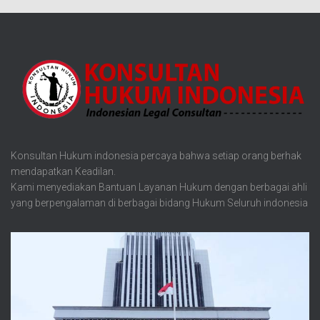
Konsultan Hukum indonesia percaya bahwa setiap orang berhak
mendapatkan Keadilan.
Kami menyediakan Bantuan Layanan Hukum dengan berbagai ahli
yang berpengalaman di berbagai bidang Hukum Seluruh indonesia