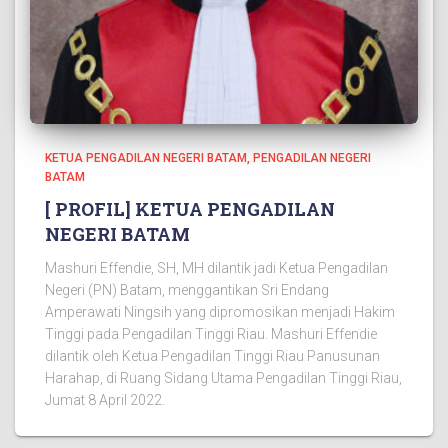
KETUA PENGADILAN NEGERI BATAM
PENGADILAN NEGERI
BATAM
[ PROFIL] KETUA PENGADILAN
NEGERI BATAM
Mashuri Effendie, SH, MH dilantik jadi Ketua Pengadilan
Negeri (PN) Batam, menggantikan Sri Endang
Amperawati Ningsih yang dipromosikan menjadi Hakim
Tinggi pada Pengadilan Tinggi Riau. Mashuri Effendie
dilantik oleh Ketua Pengadilan Tinggi Riau Panusunan
Harahap, di Ruang Sidang Utama Pengadilan Tinggi Riau,
Jumat 8 April 2022.