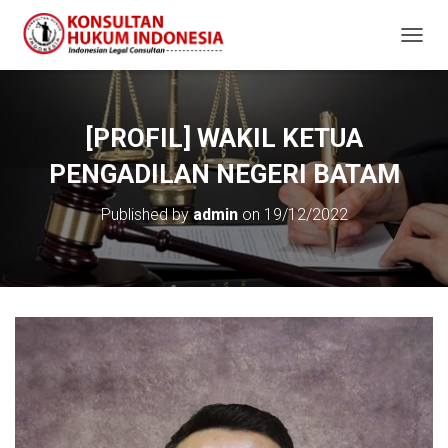
T
O
G
G
L
[PROFIL] WAKIL KETUA
E
N
PENGADILAN NEGERI BATAM
A
V
Published by
admin
on
19/12/2022
I
G
A
T
I
O
N