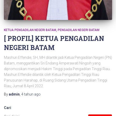
KETUA PENGADILAN NEGERI BATAM
PENGADILAN NEGERI BATAM
[ PROFIL] KETUA PENGADILAN
NEGERI BATAM
Mashuri Effendie, SH, MH dilantik jadi Ketua Pengadilan Negeri (PN)
Batam, menggantikan Sri Endang Amperawati Ningsih yang
dipromosikan menjadi Hakim Tinggi pada Pengadilan Tinggi Riau.
Mashuri Effendie dilantik oleh Ketua Pengadilan Tinggi Riau
Panusunan Harahap, di Ruang Sidang Utama Pengadilan Tinggi
Riau, Jumat 8 April 2022.
By
admin
,
4 tahun
ago
Cari