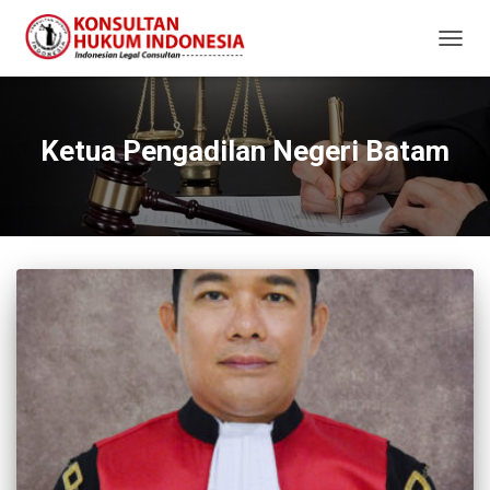
TOGG
NAVIG
Ketua Pengadilan Negeri Batam