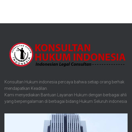
Konsultan Hukum indonesia percaya bahwa setiap orang berhak
mendapatkan Keadilan.
Kami menyediakan Bantuan Layanan Hukum dengan berbagai ahli
yang berpengalaman di berbagai bidang Hukum Seluruh indonesia