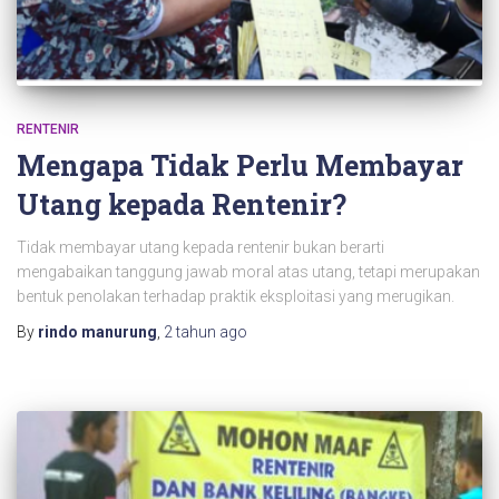
RENTENIR
Mengapa Tidak Perlu Membayar
Utang kepada Rentenir?
Tidak membayar utang kepada rentenir bukan berarti
mengabaikan tanggung jawab moral atas utang, tetapi merupakan
bentuk penolakan terhadap praktik eksploitasi yang merugikan.
By
rindo manurung
,
2 tahun
ago