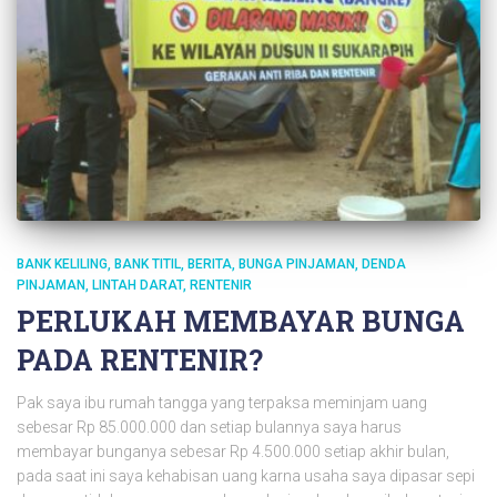
BANK KELILING
BANK TITIL
BERITA
BUNGA PINJAMAN
DENDA
PINJAMAN
LINTAH DARAT
RENTENIR
PERLUKAH MEMBAYAR BUNGA
PADA RENTENIR?
Pak saya ibu rumah tangga yang terpaksa meminjam uang
sebesar Rp 85.000.000 dan setiap bulannya saya harus
membayar bunganya sebesar Rp 4.500.000 setiap akhir bulan,
pada saat ini saya kehabisan uang karna usaha saya dipasar sepi