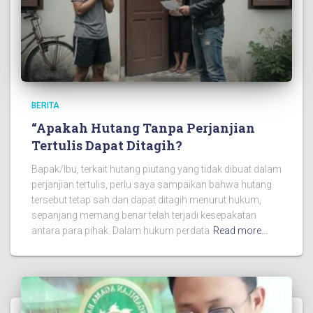
BERITA
“Apakah Hutang Tanpa Perjanjian
Tertulis Dapat Ditagih?
Bapak/Ibu, terkait hutang piutang yang tidak dibuat dalam
perjanjian tertulis, perlu saya sampaikan bahwa hutang
tersebut tetap sah dan dapat ditagih menurut hukum,
sepanjang memang benar telah terjadi kesepakatan
antara para pihak. Dalam hukum perdata
Read more…