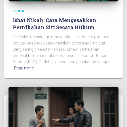
BERITA
Isbat Nikah: Cara Mengesahkan
Pernikahan Siri Secara Hukum
—– Dalam kehidupan masyarakat di Indonesia, masih
banyak pasangan yang menikah secara agama atau
yang sering disebut nikah siri, namun pernikahan
tersebut belum dicatat secara resmi di Kantor Urusan
Agama (KUA). Padahal, pencatatan pernikahan sangat
Read more…