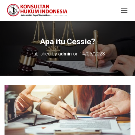
T
O
G
G
L
Apa itu Cessie?
E
N
Published by
admin
on
14/06/2023
A
V
I
G
A
T
I
O
N