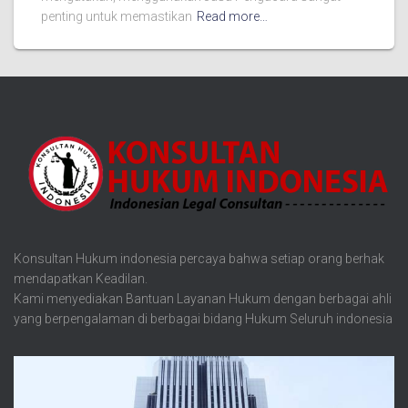
penting untuk memastikan
Read more…
Konsultan Hukum indonesia percaya bahwa setiap orang berhak
mendapatkan Keadilan.
Kami menyediakan Bantuan Layanan Hukum dengan berbagai ahli
yang berpengalaman di berbagai bidang Hukum Seluruh indonesia