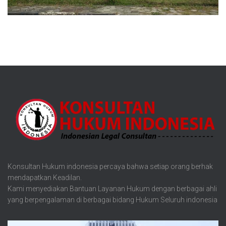
Konsultan Hukum indonesia percaya bahwa setiap orang berhak
mendapatkan Keadilan.
Kami menyediakan Bantuan Layanan Hukum dengan berbagai ahli
yang berpengalaman di berbagai bidang Hukum Seluruh indonesia