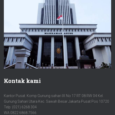
Kontak kami
Kantor Pusat. Komp Gunung sahari IX No 17 RT 08 RW 04 Kel.
Gunung Sahari Utara Kec. Sawah Besar Jakarta Pusat Pos 10720
Telp: (021) 6268 304
WA 0822 6868 7566