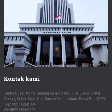
Kontak kami
Kantor Pusat. Komp Gunung sahari IX No 17 RT 08 RW 04 Kel.
Gunung Sahari Utara Kec. Sawah Besar Jakarta Pusat Pos 10720
Telp: (021) 6268 304
WA 0822 6868 7566