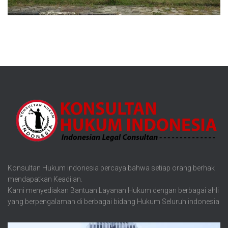
Konsultan Hukum indonesia percaya bahwa setiap orang berhak
mendapatkan Keadilan.
Kami menyediakan Bantuan Layanan Hukum dengan berbagai ahli
yang berpengalaman di berbagai bidang Hukum Seluruh indonesia