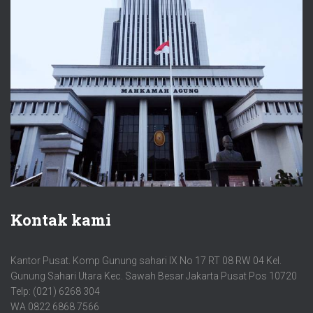
Kontak kami
Kantor Pusat. Komp Gunung sahari IX No 17 RT 08 RW 04 Kel.
Gunung Sahari Utara Kec. Sawah Besar Jakarta Pusat Pos 10720
Telp: (021) 6268 304
WA 0822 6868 7566