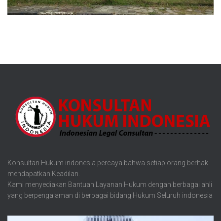
Konsultan Hukum indonesia percaya bahwa setiap orang berhak
mendapatkan Keadilan.
Kami menyediakan Bantuan Layanan Hukum dengan berbagai ahli
yang berpengalaman di berbagai bidang Hukum Seluruh indonesia