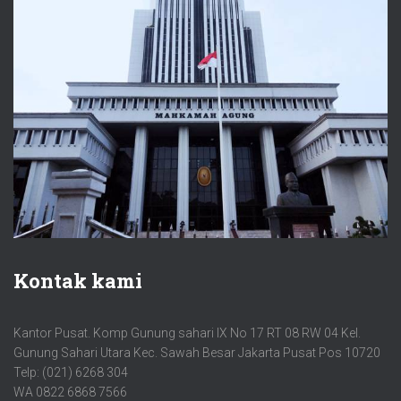
Kontak kami
Kantor Pusat. Komp Gunung sahari IX No 17 RT 08 RW 04 Kel.
Gunung Sahari Utara Kec. Sawah Besar Jakarta Pusat Pos 10720
Telp: (021) 6268 304
WA 0822 6868 7566