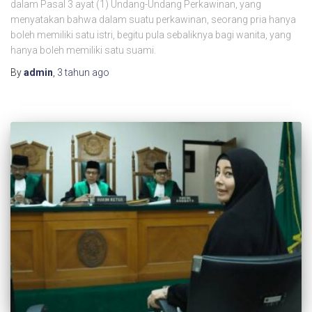
dalam Pasal 3 ayat (1) Undang-Undang Perkawinan, yang
menyatakan bahwa dalam suatu perkawinan, seorang pria hanya
boleh memiliki satu istri, begitu pula sebaliknya bagi wanita, yang
hanya boleh memiliki satu suami.
By
admin
,
3 tahun
ago