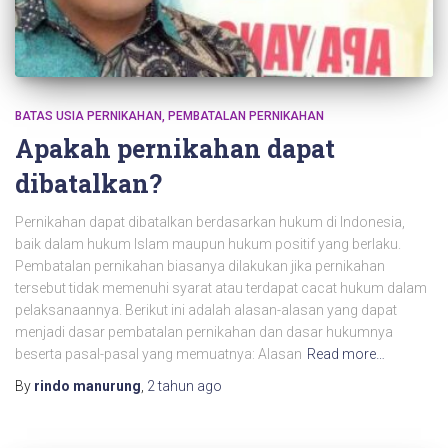
BATAS USIA PERNIKAHAN
PEMBATALAN PERNIKAHAN
Apakah pernikahan dapat
dibatalkan?
Pernikahan dapat dibatalkan berdasarkan hukum di Indonesia,
baik dalam hukum Islam maupun hukum positif yang berlaku.
Pembatalan pernikahan biasanya dilakukan jika pernikahan
tersebut tidak memenuhi syarat atau terdapat cacat hukum dalam
pelaksanaannya. Berikut ini adalah alasan-alasan yang dapat
menjadi dasar pembatalan pernikahan dan dasar hukumnya
beserta pasal-pasal yang memuatnya: Alasan
Read more…
By
rindo manurung
,
2 tahun
ago