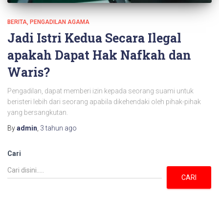
BERITA
PENGADILAN AGAMA
Jadi Istri Kedua Secara Ilegal
apakah Dapat Hak Nafkah dan
Waris?
Pengadilan, dapat memberi izin kepada seorang suami untuk
beristeri lebih dari seorang apabila dikehendaki oleh pihak-pihak
yang bersangkutan.
By
admin
,
3 tahun
ago
Cari
CARI