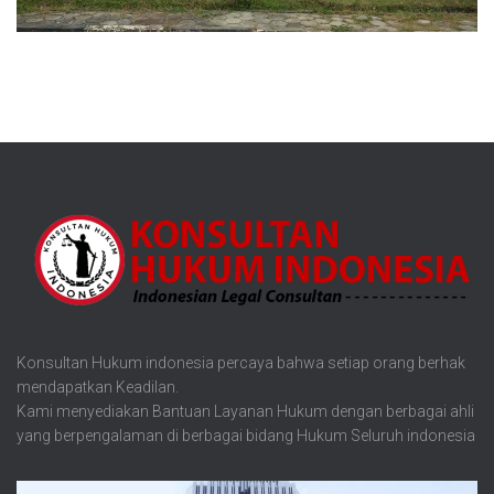
Konsultan Hukum indonesia percaya bahwa setiap orang berhak
mendapatkan Keadilan.
Kami menyediakan Bantuan Layanan Hukum dengan berbagai ahli
yang berpengalaman di berbagai bidang Hukum Seluruh indonesia