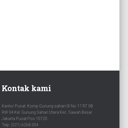
Kontak kami
Kantor Pusat. Komp Gunung sahari IX No 17 RT 08
RW 04 Kel. Gunung Sahari Utara Kec. Sawah Besar
Jakarta Pusat Pos 10720
Telp: (021) 6268 304