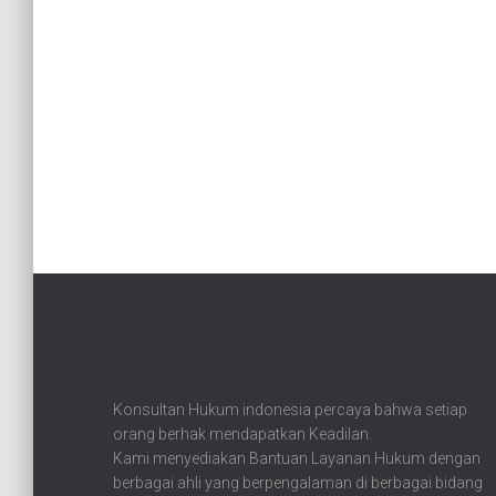
Konsultan Hukum indonesia percaya bahwa setiap
orang berhak mendapatkan Keadilan.
Kami menyediakan Bantuan Layanan Hukum dengan
berbagai ahli yang berpengalaman di berbagai bidang