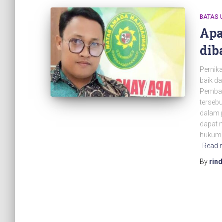
BATAS 
Apa
dib
Pernik
baik d
Pembat
terseb
dalam 
dapat 
hukumn
Read 
By
rin