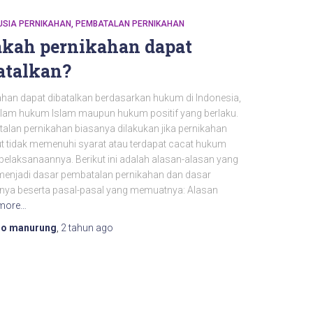
USIA PERNIKAHAN
PEMBATALAN PERNIKAHAN
kah pernikahan dapat
atalkan?
ahan dapat dibatalkan berdasarkan hukum di Indonesia,
alam hukum Islam maupun hukum positif yang berlaku.
alan pernikahan biasanya dilakukan jika pernikahan
ut tidak memenuhi syarat atau terdapat cacat hukum
pelaksanaannya. Berikut ini adalah alasan-alasan yang
menjadi dasar pembatalan pernikahan dan dasar
ya beserta pasal-pasal yang memuatnya: Alasan
more…
do manurung
,
2 tahun
ago