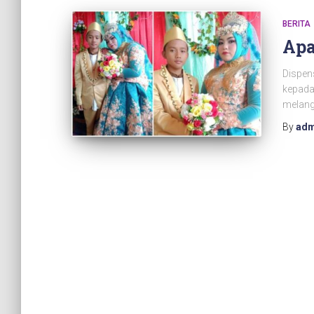
BERITA
Apa
Dispen
kepada
melang
By
adm