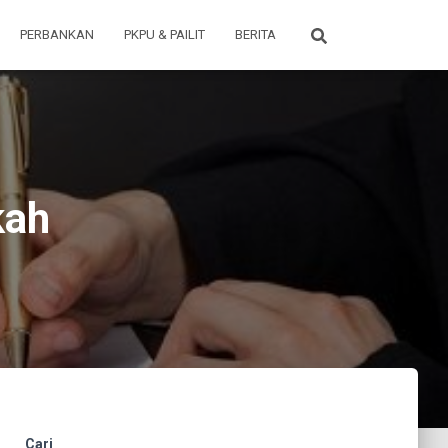
PERBANKAN
PKPU & PAILIT
BERITA
kah
Cari