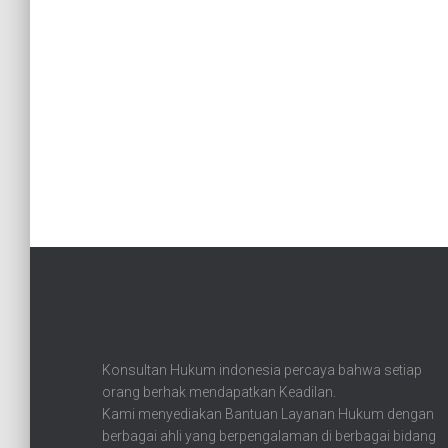
Konsultan Hukum indonesia percaya bahwa setiap
orang berhak mendapatkan Keadilan.
Kami menyediakan Bantuan Layanan Hukum dengan
berbagai ahli yang berpengalaman di berbagai bidang