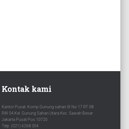
Kontak kami
Kantor Pusat. Komp Gunung sahari IX No 17 RT 08
RW 04 Kel. Gunung Sahari Utara Kec. Sawah Besar
Jakarta Pusat Pos 10720
Telp: (021) 6268 304