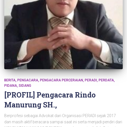
BERITA
PENGACARA
PENGACARA PERCERAIAN
PERADI
PERDATA
PIDANA
SIDANG
[PROFIL] Pengacara Rindo
Manurung SH.,
Berprofesi sebagai Advokat dari Organisasi PERADI sejak 2017
dan masih aktif beracara sampai saat ini serta menjadi pendiri dari