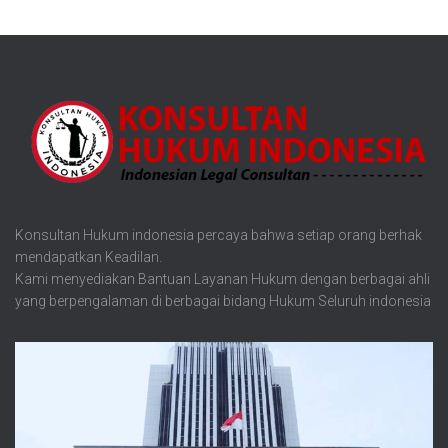
Konsultan Hukum indonesia percaya bahwa setiap orang berhak
mendapatkan Keadilan.
Kami menyediakan Bantuan Layanan Hukum dengan berbagai ahli
yang berpengalaman di berbagai bidang Hukum Seluruh indonesia