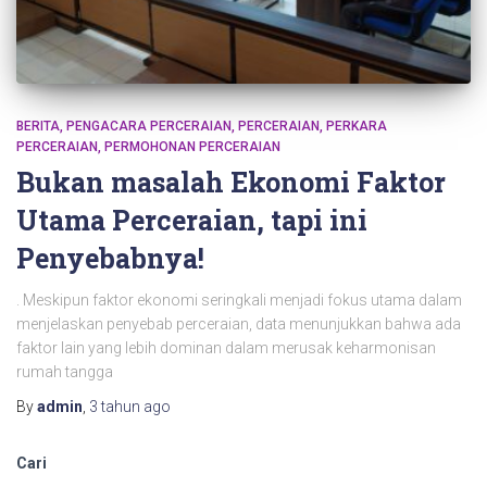
BERITA
PENGACARA PERCERAIAN
PERCERAIAN
PERKARA
PERCERAIAN
PERMOHONAN PERCERAIAN
Bukan masalah Ekonomi Faktor
Utama Perceraian, tapi ini
Penyebabnya!
. Meskipun faktor ekonomi seringkali menjadi fokus utama dalam
menjelaskan penyebab perceraian, data menunjukkan bahwa ada
faktor lain yang lebih dominan dalam merusak keharmonisan
rumah tangga
By
admin
,
3 tahun
ago
Cari