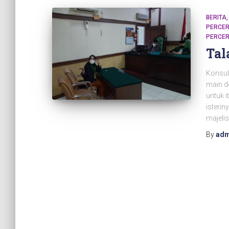
BERITA
PERCER
PERCER
Tal
Konsul
main de
untuk 
isterin
majelis
By
adm