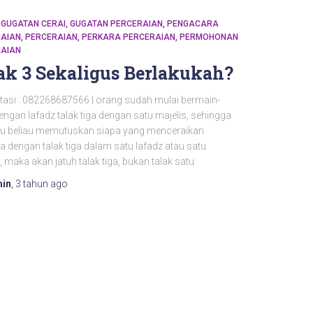
GUGATAN CERAI
GUGATAN PERCERAIAN
PENGACARA
AIAN
PERCERAIAN
PERKARA PERCERAIAN
PERMOHONAN
AIAN
ak 3 Sekaligus Berlakukah?
tasi : 082268687566 | orang sudah mulai bermain-
ngan lafadz talak tiga dengan satu majelis, sehingga
itu beliau memutuskan siapa yang menceraikan
ya dengan talak tiga dalam satu lafadz atau satu
, maka akan jatuh talak tiga, bukan talak satu
in
,
3 tahun
ago