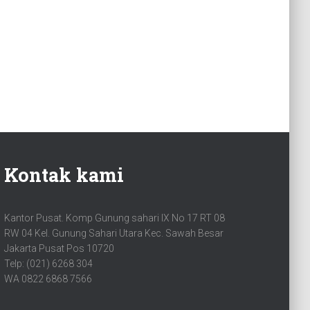
Kontak kami
Kantor Pusat. Komp Gunung sahari IX No 17 RT 08
RW 04 Kel. Gunung Sahari Utara Kec. Sawah Besar
Jakarta Pusat Pos 10720
Telp: (021) 6268 304
WA 0822 6868 7566