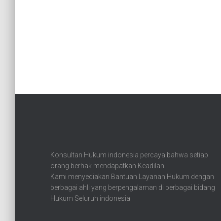
Konsultan Hukum indonesia percaya bahwa setiap
orang berhak mendapatkan Keadilan.
Kami menyediakan Bantuan Layanan Hukum dengan
berbagai ahli yang berpengalaman di berbagai bidang
Hukum Seluruh indonesia