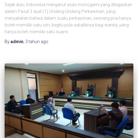
Sejak dulu, Indonesia menganut asas monogami yang ditegaskan
dalam Pasal 3 ayat (1) Undang-Undang Perkawinan, yang
menyatakan bahwa dalam suatu perkawinan, seorang pria hanya
boleh memiliki satu istri, begitu pula sebaliknya bagi wanita, yang
hanya boleh memiliki satu suami.
By
admin
,
3 tahun
ago