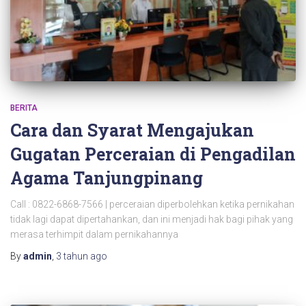
BERITA
Cara dan Syarat Mengajukan
Gugatan Perceraian di Pengadilan
Agama Tanjungpinang
Call : 0822-6868-7566 | perceraian diperbolehkan ketika pernikahan
tidak lagi dapat dipertahankan, dan ini menjadi hak bagi pihak yang
merasa terhimpit dalam pernikahannya
By
admin
,
3 tahun
ago