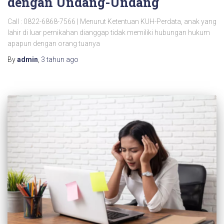
dengan Undang-Undang
Call : 0822-6868-7566 | Menurut Ketentuan KUH-Perdata, anak yang
lahir di luar pernikahan dianggap tidak memiliki hubungan hukum
apapun dengan orang tuanya
By
admin
,
3 tahun
ago