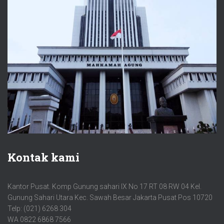
Kontak kami
Kantor Pusat. Komp Gunung sahari IX No 17 RT 08 RW 04 Kel.
Gunung Sahari Utara Kec. Sawah Besar Jakarta Pusat Pos 10720
Telp: (021) 6268 304
WA 0822 6868 7566