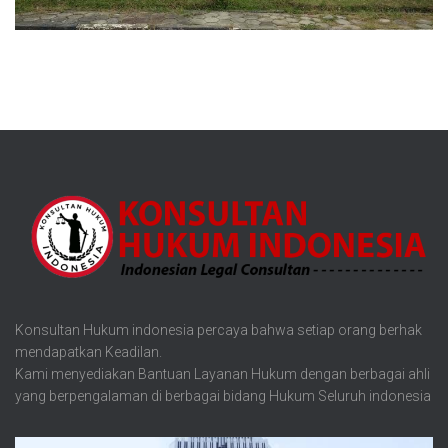
Konsultan Hukum indonesia percaya bahwa setiap orang berhak
mendapatkan Keadilan.
Kami menyediakan Bantuan Layanan Hukum dengan berbagai ahli
yang berpengalaman di berbagai bidang Hukum Seluruh indonesia