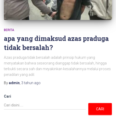
BERITA
apa yang dimaksud azas praduga
tidak bersalah?
Azas praduga tidak bersalah adalah prinsip hukum yang
menyatakan bahwa seseorang dianggap tidak bersalah, hingga
terbukti secara sah dan meyakinkan kesalahannya melalui proses
peradilan yang adil.
By
admin
,
3 tahun
ago
Cari
CARI