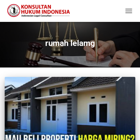
TOGG
NAVIG
rumah lelamg