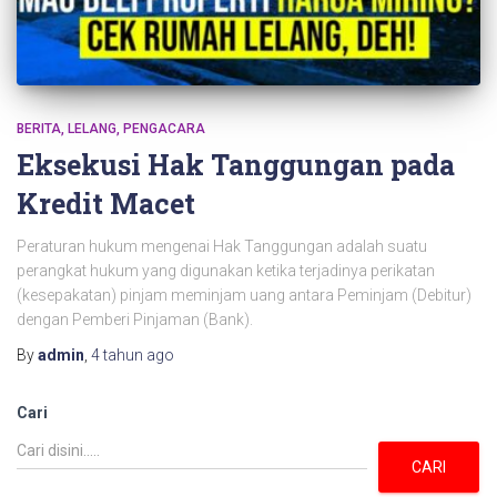
BERITA
LELANG
PENGACARA
Eksekusi Hak Tanggungan pada
Kredit Macet
Peraturan hukum mengenai Hak Tanggungan adalah suatu
perangkat hukum yang digunakan ketika terjadinya perikatan
(kesepakatan) pinjam meminjam uang antara Peminjam (Debitur)
dengan Pemberi Pinjaman (Bank).
By
admin
,
4 tahun
ago
Cari
CARI