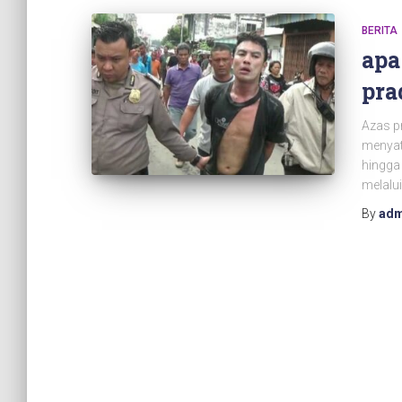
BERITA
apa
pra
Azas p
menyat
hingga
melalui
By
adm