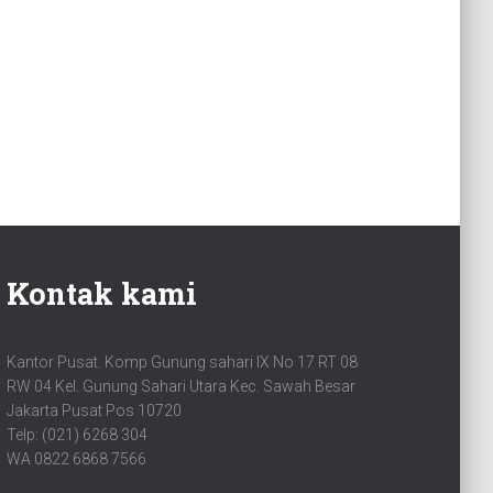
Kontak kami
Kantor Pusat. Komp Gunung sahari IX No 17 RT 08
RW 04 Kel. Gunung Sahari Utara Kec. Sawah Besar
Jakarta Pusat Pos 10720
Telp: (021) 6268 304
WA 0822 6868 7566