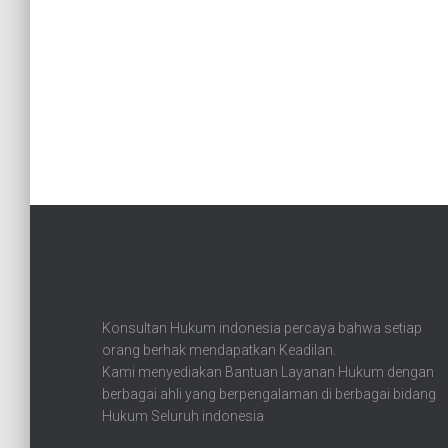
Konsultan Hukum indonesia percaya bahwa setiap
orang berhak mendapatkan Keadilan.
Kami menyediakan Bantuan Layanan Hukum dengan
berbagai ahli yang berpengalaman di berbagai bidang
Hukum Seluruh indonesia