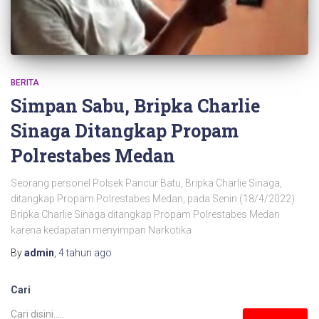
BERITA
Simpan Sabu, Bripka Charlie
Sinaga Ditangkap Propam
Polrestabes Medan
Seorang personel Polsek Pancur Batu, Bripka Charlie Sinaga,
ditangkap Propam Polrestabes Medan, pada Senin (18/4/2022).
Bripka Charlie Sinaga ditangkap Propam Polrestabes Medan
karena kedapatan menyimpan Narkotika
By
admin
,
4 tahun
ago
Cari