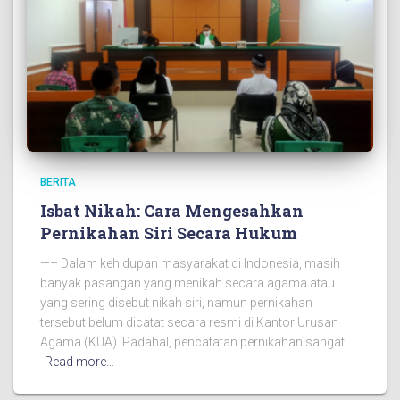
BERITA
Isbat Nikah: Cara Mengesahkan
Pernikahan Siri Secara Hukum
—– Dalam kehidupan masyarakat di Indonesia, masih
banyak pasangan yang menikah secara agama atau
yang sering disebut nikah siri, namun pernikahan
tersebut belum dicatat secara resmi di Kantor Urusan
Agama (KUA). Padahal, pencatatan pernikahan sangat
Read more…