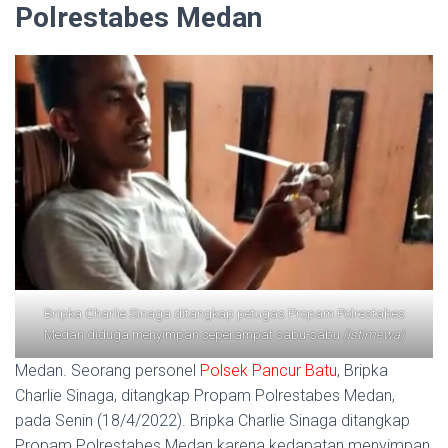
Polrestabes Medan
Bripka Charlie Sinaga ditangkap petugas Propam Polrestabes
Medan diduga menyimpan seperampat sabu-sabu
(istimewa)
Medan. Seorang personel
Polsek Pancur Batu
, Bripka
Charlie Sinaga, ditangkap Propam Polrestabes Medan,
pada Senin (18/4/2022). Bripka Charlie Sinaga ditangkap
Propam Polrestabes Medan karena kedapatan menyimpan