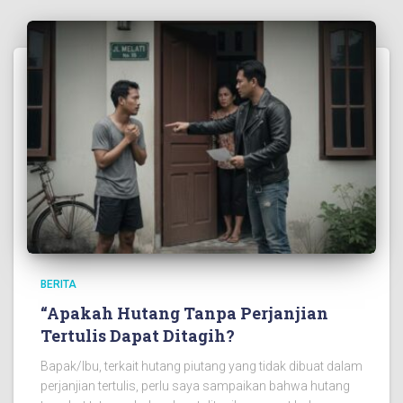
BERITA
“Apakah Hutang Tanpa Perjanjian
Tertulis Dapat Ditagih?
Bapak/Ibu, terkait hutang piutang yang tidak dibuat dalam
perjanjian tertulis, perlu saya sampaikan bahwa hutang