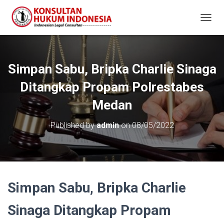
T
O
G
G
L
Simpan Sabu, Bripka Charlie Sinaga
E
N
Ditangkap Propam Polrestabes
A
V
Medan
I
G
Published by
admin
on
08/05/2022
A
T
I
O
N
Simpan Sabu, Bripka Charlie
Sinaga Ditangkap Propam