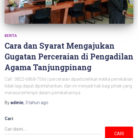
BERITA
Cara dan Syarat Mengajukan
Gugatan Perceraian di Pengadilan
Agama Tanjungpinang
Call : 0822-6868-7566 | perceraian diperbolehkan ketika pernikahan
tidak lagi dapat dipertahankan, dan ini menjadi hak bagi pihak yang
merasa terhimpit dalam pernikahannya
By
admin
,
3 tahun
ago
Cari
CARI