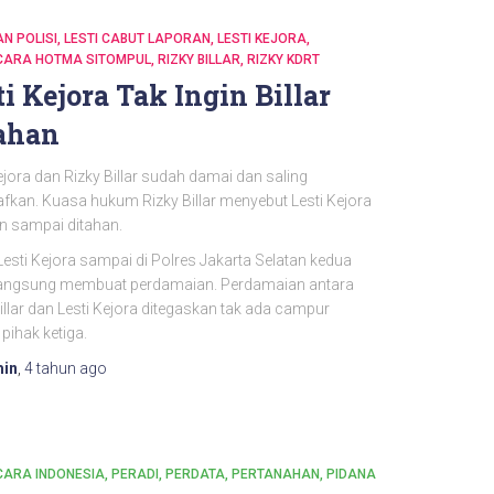
N POLISI
LESTI CABUT LAPORAN
LESTI KEJORA
CARA HOTMA SITOMPUL
RIZKY BILLAR
RIZKY KDRT
ti Kejora Tak Ingin Billar
ahan
ejora dan Rizky Billar sudah damai dan saling
kan. Kuasa hukum Rizky Billar menyebut Lesti Kejora
in sampai ditahan.
Lesti Kejora sampai di Polres Jakarta Selatan kedua
langsung membuat perdamaian. Perdamaian antara
illar dan Lesti Kejora ditegaskan tak ada campur
pihak ketiga.
in
,
4 tahun
ago
ARA INDONESIA
PERADI
PERDATA
PERTANAHAN
PIDANA