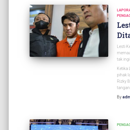
LAPORA
PENGA
Les
Dit
Lesti K
memaaf
tak ing
Ketika 
pihak 
Rizky B
tangan 
By
adm
PENGAC