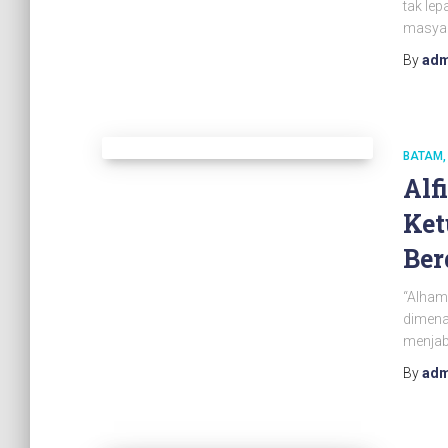
tak lep
masyar
By
adm
BATAM
Alf
Ket
Ber
“Alhamd
dimena
menjab
By
adm