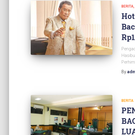
BERITA
Hot
Bac
Rp
Pengac
Hasibu
Perhim
By
adm
BERITA
PE
BA
LU