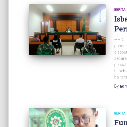
BERITA
Isb
Per
—– Dal
pasang
disebut
secara
pencat
terseb
hal ter
By
adm
BERITA
Fun