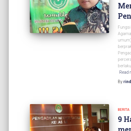
Men
Pen
Fungsi
Agama 
umum) 
berpra
Pengac
percer
berlaku
Read 
By
rin
BERITA
9 H
men