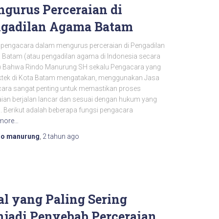
gurus Perceraian di
gadilan Agama Batam
 pengacara dalam mengurus perceraian di Pengadilan
Batam (atau pengadilan agama di Indonesia secara
Bahwa Rindo Manurung SH sekalu Pengacara yang
ktek di Kota Batam mengatakan, menggunakan Jasa
ara sangat penting untuk memastikan proses
aian berjalan lancar dan sesuai dengan hukum yang
. Berikut adalah beberapa fungsi pengacara
more…
do manurung
,
2 tahun
ago
al yang Paling Sering
jadi Penyebab Perceraian