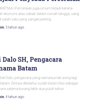
687566 | Perceraian juga umum terjadi karena
h ekonomi atau sebab dalam rumah tangga, uang
i salah satu yang sangat penting
in
,
3 tahun
ago
i Dalo SH, Pengacara
nama Batam
Bali Dalo, pengacara yang namanya tak asing lagi
Batam. Dirinya diketahui sudah berprofesi sebagai
ara selama kurang lebih dua puluh tahun.
in
,
4 tahun
ago