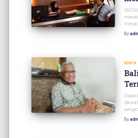
082268
masala
menjad
By
adm
BERITA
Bal
Ter
Dialah 
dikota 
pengac
By
adm