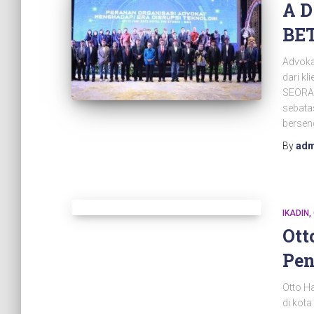
A D
BE
Advoka
dari kl
SEORAN
sebata
bersen
By
adm
IKADIN
Ott
Pen
Otto Ha
di kot