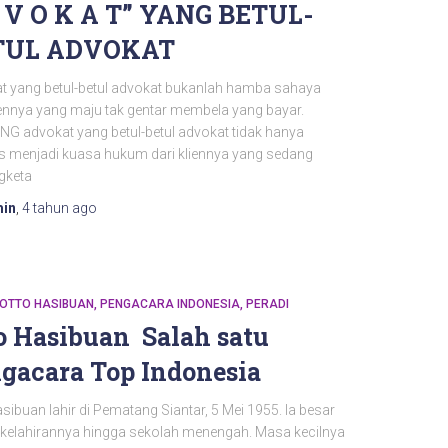
 V O K A T” YANG BETUL-
TUL ADVOKAT
t yang betul-betul advokat bukanlah hamba sahaya
iennya yang maju tak gentar membela yang bayar.
G advokat yang betul-betul advokat tidak hanya
s menjadi kuasa hukum dari kliennya yang sedang
gketa
in
,
4 tahun
ago
OTTO HASIBUAN
PENGACARA INDONESIA
PERADI
o Hasibuan Salah satu
gacara Top Indonesia
sibuan lahir di Pematang Siantar, 5 Mei 1955. Ia besar
a kelahirannya hingga sekolah menengah. Masa kecilnya