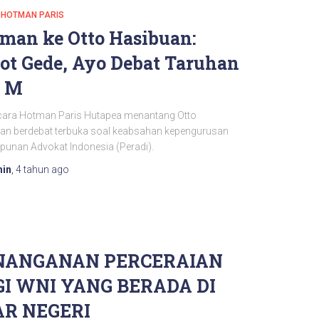
HOTMAN PARIS
man ke Otto Hasibuan:
ot Gede, Ayo Debat Taruhan
1 M
ara Hotman Paris Hutapea menantang Otto
an berdebat terbuka soal keabsahan kepengurusan
punan Advokat Indonesia (Peradi).
in
,
4 tahun
ago
NANGANAN PERCERAIAN
GI WNI YANG BERADA DI
AR NEGERI