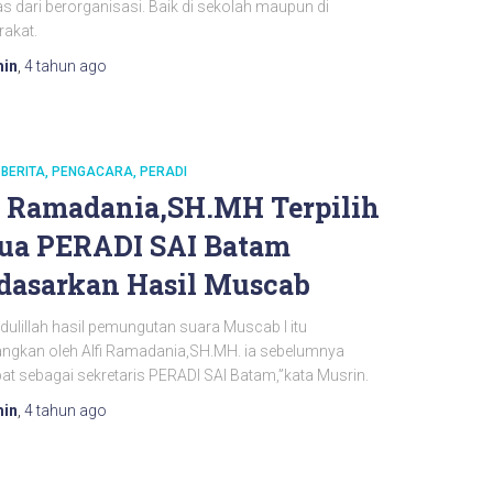
as dari berorganisasi. Baik di sekolah maupun di
akat.
in
,
4 tahun
ago
BERITA
PENGACARA
PERADI
i Ramadania,SH.MH Terpilih
ua PERADI SAI Batam
dasarkan Hasil Muscab
ulillah hasil pemungutan suara Muscab I itu
ngkan oleh Alfi Ramadania,SH.MH. ia sebelumnya
at sebagai sekretaris PERADI SAI Batam,”kata Musrin.
in
,
4 tahun
ago