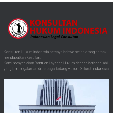
Konsultan Hukum indonesia percaya bahwa setiap orang berhak
mendapatkan Keadilan.
Kami menyediakan Bantuan Layanan Hukum dengan berbagai ahli
yang berpengalaman di berbagai bidang Hukum Seluruh indonesia