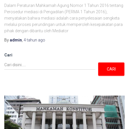
Dalam Peraturan Mahkamah Agung Nomor 1 Tahun 2016 tentang
Perosedur mediasi di Pengadilan (PERMA 1 Tahun 2016),
menyatakan bahwa mediasi adalah cara penyelesaian sengketa
melalui proses perundingan untuk memperoleh kesepakatan para
pihak dengan dibantu oleh Mediator
By
admin
,
4 tahun
ago
Cari
CARI