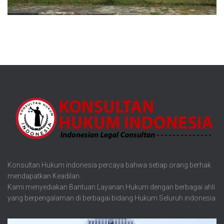
Konsultan Hukum indonesia percaya bahwa setiap orang berhak
mendapatkan Keadilan.
Kami menyediakan Bantuan Layanan Hukum dengan berbagai ahli
yang berpengalaman di berbagai bidang Hukum Seluruh indonesia