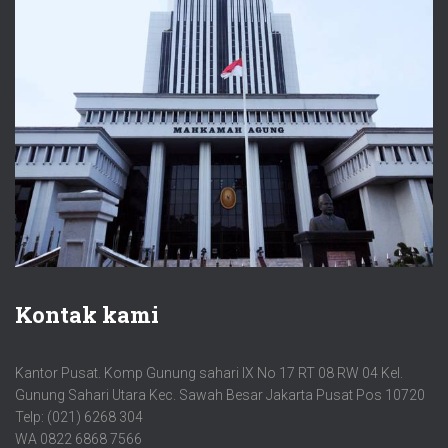
Kontak kami
Kantor Pusat. Komp Gunung sahari IX No 17 RT 08 RW 04 Kel.
Gunung Sahari Utara Kec. Sawah Besar Jakarta Pusat Pos 10720
Telp: (021) 6268 304
WA 0822 6868 7566