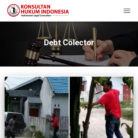
TOGG
NAVIG
Debt Colector