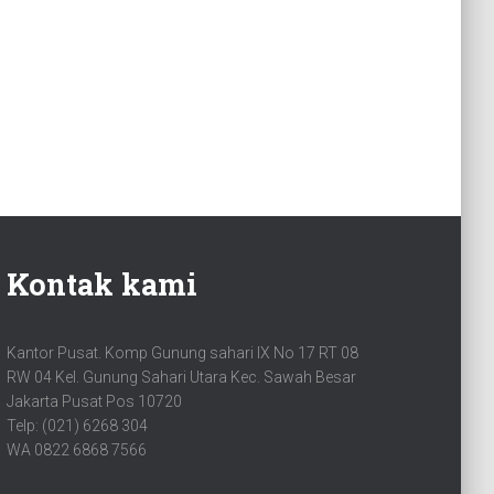
Kontak kami
Kantor Pusat. Komp Gunung sahari IX No 17 RT 08
RW 04 Kel. Gunung Sahari Utara Kec. Sawah Besar
Jakarta Pusat Pos 10720
Telp: (021) 6268 304
WA 0822 6868 7566