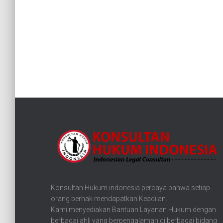
Konsultan Hukum indonesia percaya bahwa setiap
orang berhak mendapatkan Keadilan.
Kami menyediakan Bantuan Layanan Hukum dengan
berbagai ahli yang berpengalaman di berbagai bidang