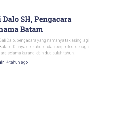
i Dalo SH, Pengacara
nama Batam
Bali Dalo, pengacara yang namanya tak asing lagi
Batam. Dirinya diketahui sudah berprofesi sebagai
ara selama kurang lebih dua puluh tahun.
in
,
4 tahun
ago