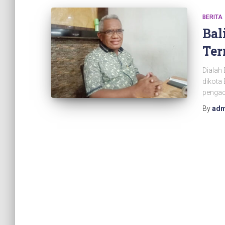
BERITA
Bal
Ter
Dialah 
dikota 
pengac
By
adm