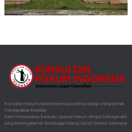
Konsultan Hukum indonesia percaya bahwa setiap orang berhak
mendapatkan Keadilan.
Kami menyediakan Bantuan Layanan Hukum dengan berbagai ahli
yang berpengalaman di berbagai bidang Hukum Seluruh indonesia