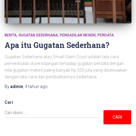
BERITA
GUGATAN SEDERHANA
PENGADILAN NEGERI
PERDATA
Apa itu Gugatan Sederhana?
Gugatan Sederhana atau Small Claim Court adalah tata cara
pemeriksaan di persidangan terhadap gugatan perdata dengan
nilai gugatan materil paling banyak Rp 500 juta yang diselesaikan
dengan tata cara dan pembuktiannya sederhana.
By
admin
,
4 tahun
ago
Cari
CARI