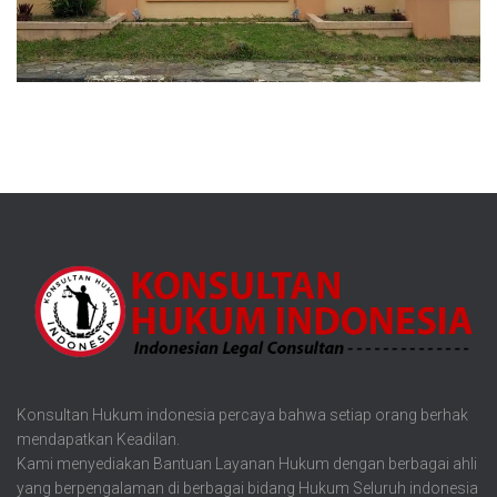
Konsultan Hukum indonesia percaya bahwa setiap orang berhak
mendapatkan Keadilan.
Kami menyediakan Bantuan Layanan Hukum dengan berbagai ahli
yang berpengalaman di berbagai bidang Hukum Seluruh indonesia