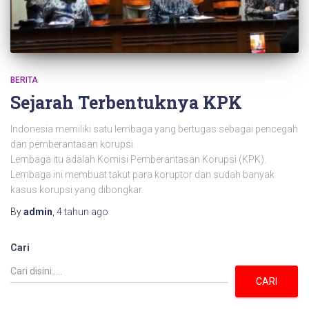
BERITA
Sejarah Terbentuknya KPK
Indonesia memiliki satu lembaga yang bertugas sebagai pencegah
dan pemberantasan korupsi.
Lembaga itu adalah Komisi Pemberantasan Korupsi (KPK).
Lembaga ini membuat takut para koruptor dan sudah banyak
kasus korupsi yang dibongkar.
By
admin
,
4 tahun
ago
Cari
CARI