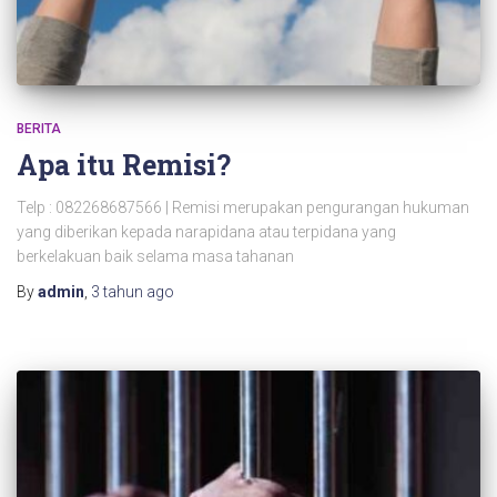
BERITA
Apa itu Remisi?
Telp : 082268687566 | Remisi merupakan pengurangan hukuman
yang diberikan kepada narapidana atau terpidana yang
berkelakuan baik selama masa tahanan
By
admin
,
3 tahun
ago