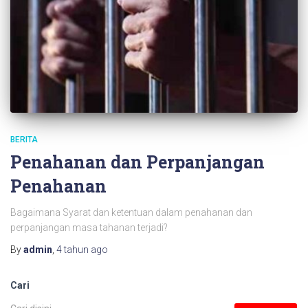
BERITA
Penahanan dan Perpanjangan
Penahanan
Bagaimana Syarat dan ketentuan dalam penahanan dan
perpanjangan masa tahanan terjadi?
By
admin
,
4 tahun
ago
Cari