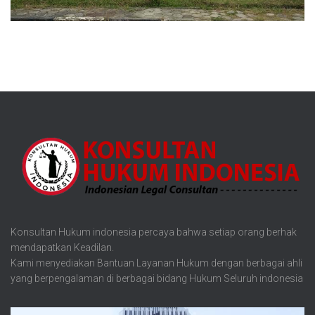
Konsultan Hukum indonesia percaya bahwa setiap orang berhak
mendapatkan Keadilan.
Kami menyediakan Bantuan Layanan Hukum dengan berbagai ahli
yang berpengalaman di berbagai bidang Hukum Seluruh indonesia