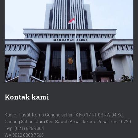
Kontak kami
Kantor Pusat. Komp Gunung sahari IX No 17 RT 08 RW 04 Kel.
Gunung Sahari Utara Kec. Sawah Besar Jakarta Pusat Pos 10720
Telp: (021) 6268 304
WA 0822 6868 7566