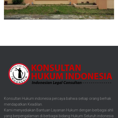
Konsultan Hukum indonesia percaya bahwa setiap orang berhak
mendapatkan Keadilan.
Kami menyediakan Bantuan Layanan Hukum dengan berbagai ahli
yang berpengalaman di berbagai bidang Hukum Seluruh indonesia