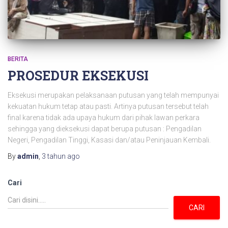
BERITA
PROSEDUR EKSEKUSI
Eksekusi merupakan pelaksanaan putusan yang telah mempunyai
kekuatan hukum tetap atau pasti. Artinya putusan tersebut telah
final karena tidak ada upaya hukum dari pihak lawan perkara
sehingga yang dieksekusi dapat berupa putusan : Pengadilan
Negeri, Pengadilan Tinggi, Kasasi dan/atau Peninjauan Kembali.
By
admin
,
3 tahun
ago
Cari
CARI