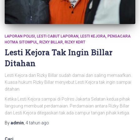
LAPORAN POLISI
LESTI CABUT LAPORAN
LESTI KEJORA
PENGACARA
HOTMA SITOMPUL
RIZKY BILLAR
RIZKY KDRT
Lesti Kejora Tak Ingin Billar
Ditahan
Lesti Kejora dan Rizky Billar sudah damai dan saling memaafkan.
Kuasa hukum Rizky Billar menyebut Lesti Kejora tak ingin sampai
ditahan.
Ketika Lesti Kejora sampai di Polres Jakarta Selatan kedua pihak
langsung membuat perdamaian. Perdamaian antara Rizky Billar
dan Lesti Kejora ditegaskan tak ada campur tangan pihak ketiga.
By
admin
,
4 tahun
ago
Cari