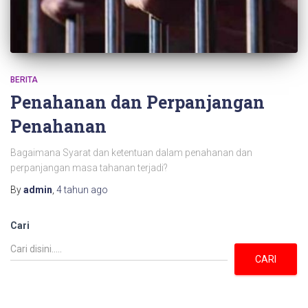
BERITA
Penahanan dan Perpanjangan
Penahanan
Bagaimana Syarat dan ketentuan dalam penahanan dan
perpanjangan masa tahanan terjadi?
By
admin
,
4 tahun
ago
Cari
CARI