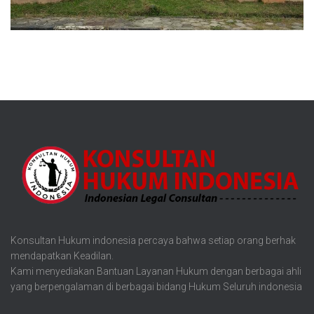
Konsultan Hukum indonesia percaya bahwa setiap orang berhak
mendapatkan Keadilan.
Kami menyediakan Bantuan Layanan Hukum dengan berbagai ahli
yang berpengalaman di berbagai bidang Hukum Seluruh indonesia