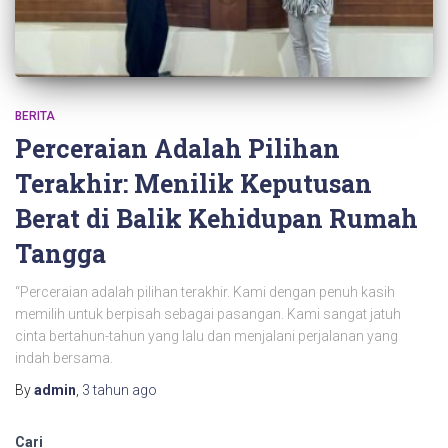
BERITA
Perceraian Adalah Pilihan
Terakhir: Menilik Keputusan
Berat di Balik Kehidupan Rumah
Tangga
“Perceraian adalah pilihan terakhir. Kami dengan penuh kasih
memilih untuk berpisah sebagai pasangan. Kami sangat jatuh
cinta bertahun-tahun yang lalu dan menjalani perjalanan yang
indah bersama.
By
admin
,
3 tahun
ago
Cari