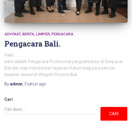
ADVOKAT
BERITA
LAWYER
PENGACARA
Pengacara Bali.
Hallo ……………
kami adalah Pengacara Profesional yang berkantor di Denpasar
Bali dan siap memberikan layanan Hukum bagi para pencari
keadilan diseluruh Wilayah Provinsi Bali
By
admin
,
3 tahun
ago
Cari
CARI