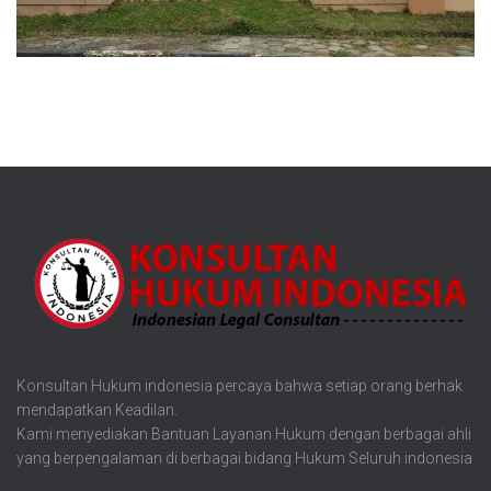
Konsultan Hukum indonesia percaya bahwa setiap orang berhak
mendapatkan Keadilan.
Kami menyediakan Bantuan Layanan Hukum dengan berbagai ahli
yang berpengalaman di berbagai bidang Hukum Seluruh indonesia