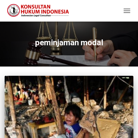
TOGG
NAVIG
peminjaman modal