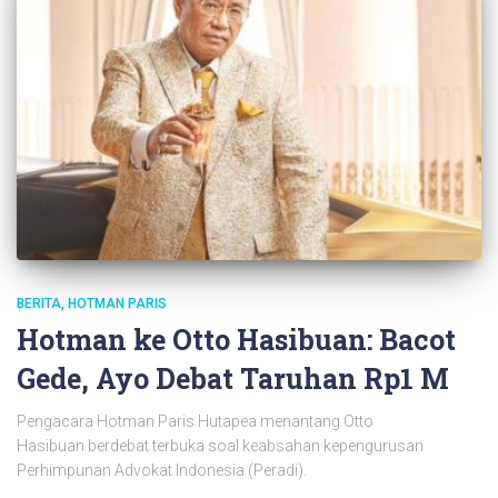
BERITA
HOTMAN PARIS
Hotman ke Otto Hasibuan: Bacot
Gede, Ayo Debat Taruhan Rp1 M
Pengacara Hotman Paris Hutapea menantang Otto
Hasibuan berdebat terbuka soal keabsahan kepengurusan
Perhimpunan Advokat Indonesia (Peradi).