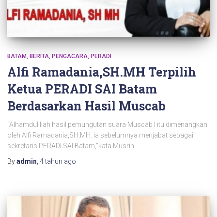
BATAM
BERITA
PENGACARA
PERADI
Alfi Ramadania,SH.MH Terpilih
Ketua PERADI SAI Batam
Berdasarkan Hasil Muscab
“Alhamdulillah hasil pemungutan suara Muscab I itu dimenangkan
oleh Alfi Ramadania,SH.MH. ia sebelumnya menjabat sebagai
sekretaris PERADI SAI Batam,”kata Musrin.
By
admin
,
4 tahun
ago