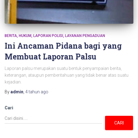
BERITA
HUKUM
LAPORAN POLISI
LAYANAN PENGADUAN
Ini Ancaman Pidana bagi yang
Membuat Laporan Palsu
Laporan palsu merupakan suatu bentuk penyampaian berita,
keterangan, ataupun pemberitahuan yang tidak benar atas suatu
kejadian.
By
admin
,
4 tahun
ago
Cari
CARI