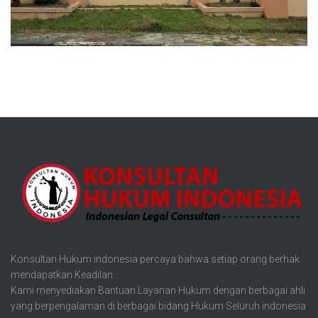
Konsultan Hukum indonesia percaya bahwa setiap orang berhak
mendapatkan Keadilan.
Kami menyediakan Bantuan Layanan Hukum dengan berbagai ahli
yang berpengalaman di berbagai bidang Hukum Seluruh indonesia