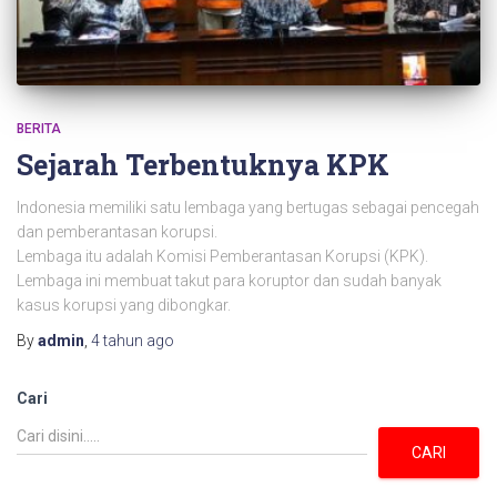
BERITA
Sejarah Terbentuknya KPK
Indonesia memiliki satu lembaga yang bertugas sebagai pencegah
dan pemberantasan korupsi.
Lembaga itu adalah Komisi Pemberantasan Korupsi (KPK).
Lembaga ini membuat takut para koruptor dan sudah banyak
kasus korupsi yang dibongkar.
By
admin
,
4 tahun
ago
Cari
CARI