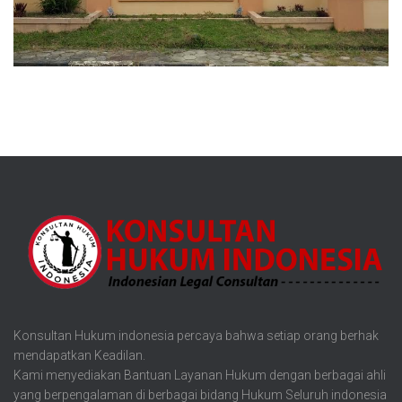
Konsultan Hukum indonesia percaya bahwa setiap orang berhak
mendapatkan Keadilan.
Kami menyediakan Bantuan Layanan Hukum dengan berbagai ahli
yang berpengalaman di berbagai bidang Hukum Seluruh indonesia