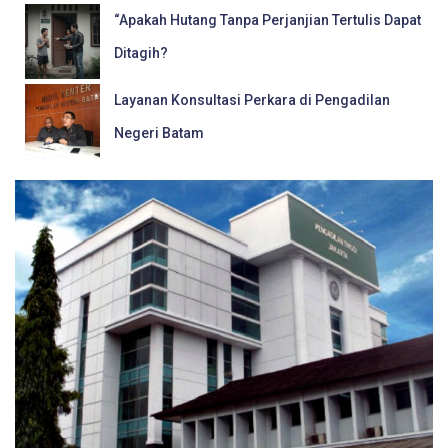
“Apakah Hutang Tanpa Perjanjian Tertulis Dapat
Ditagih?
Layanan Konsultasi Perkara di Pengadilan
Negeri Batam